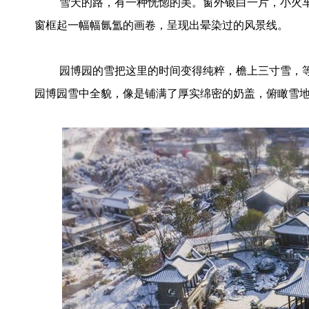
雪天的路，有一种恍惚的美。窗外银白一片，小火
窗框起一幅幅氤氲的画卷，呈现出晕染过的风景线。
园博园的雪把这里的时间变得纯粹，檐上三寸雪，
园博园雪中全貌，像是铺满了厚实绵密的奶盖，俯瞰雪