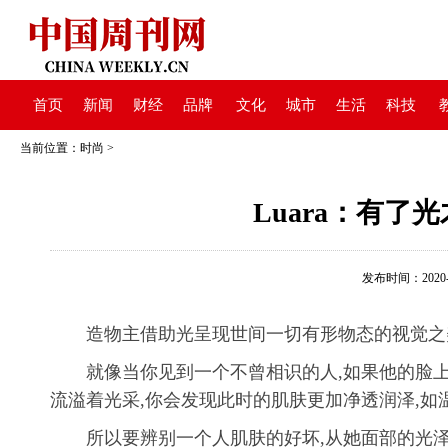
首页
新闻
财经
品牌
文化
城市
生活
科技
当前位置：
时尚
>
Luara：有了
发布时间：2020-05
造物主借助光呈现世间一切有形物态的视觉之
就像当你见到一个不曾相识的人,如果他的脸
流溢着光采,你会发现此时的肌肤更加净透润泽,如
所以要辨别一个人肌肤的好坏,从她面部的光泽