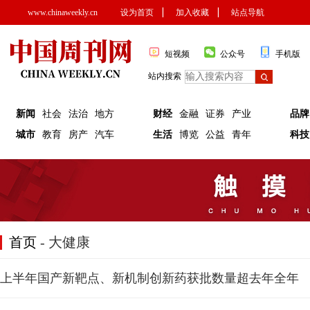
www.chinaweekly.cn
设为首页
▏
加入收藏
▏
站点导航
短视频
公众号
手机版
站内搜索
新闻
社会
法治
地方
财经
金融
证券
产业
品牌
城市
教育
房产
汽车
生活
博览
公益
青年
科技
首页
- 大健康
上半年国产新靶点、新机制创新药获批数量超去年全年